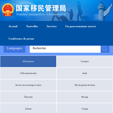
Accueil
Nouvelles
Services
Un gouvernement ouvert
Conférence de presse
Languages
Hébergement
Transport
Télécommunication
Santé
Services de sauvetage et autres
Plan de gestion des biens
Éducation
Mariage
Enfants
Voyage