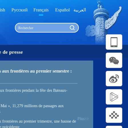
ish
Русский
Français
Español
العربية
 de presse
s aux frontières au premier semestre :
ux frontières pendant la fête des Bateaux-
 Mai », 11,279 millions de passages aux
s
Plus>>
 frontières au premier trimestre, une hausse de
e précédente