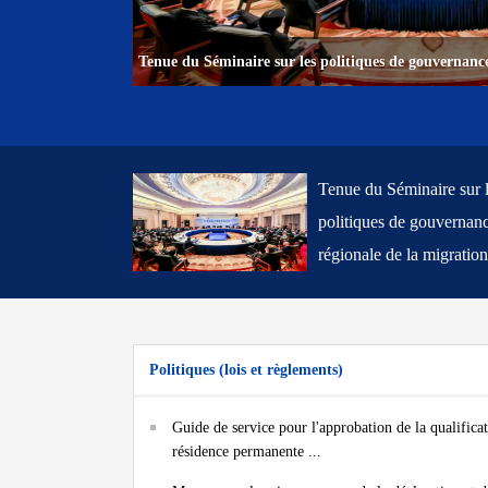
Tenue du Séminaire sur les politiques de gouvernance
Tenue du Séminaire sur 
politiques de gouvernan
régionale de la migration
Lianyungang, dans la
province du Jiangsu
Politiques (lois et règlements)
Guide de service pour l'approbation de la qualifica
résidence permanente ...