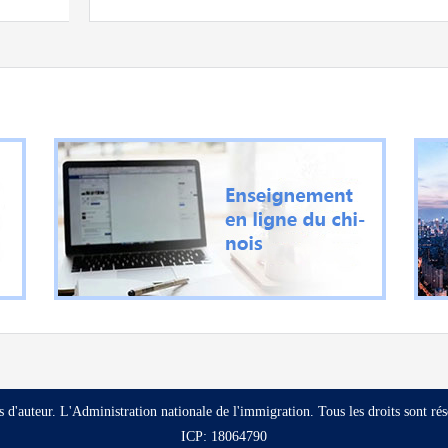
s d'auteur. L'Administration nationale de l'immigration. Tous les droits sont rés
ICP: 18064790