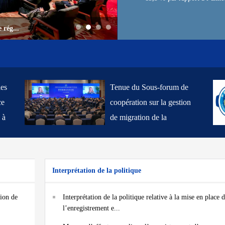
 rég...
Tenue du Sous-forum de coopératio
les
Tenue du Sous-forum de
ce
coopération sur la gestion
 à
de migration de la
Conférence 2025 du
Forum mondial de
coopération en matière de
Interprétation de la politique
sécurité publique
(Lianyungang)
tion de
Interprétation de la politique relative à la mise en place 
l’enregistrement e...