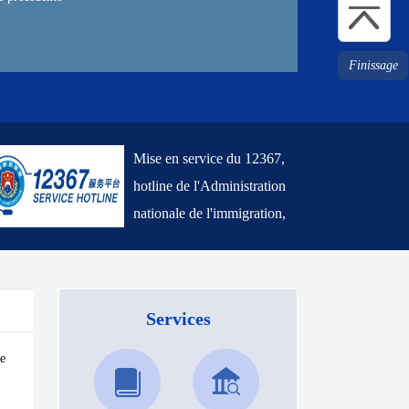
n sur la gestion de mig...
Lancement des ve
Finissage
Mise en service du 12367,
hotline de l'Administration
nationale de l'immigration,
et de la version anglaise de
son site Internet
Services
de